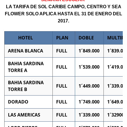
LA TARIFA DE SOL CARIBE CAMPO, CENTRO Y SEA
FLOWER SOLO APLICA HASTA EL 31 DE ENERO DEL
2017.
HOTEL
PLAN
DOBLE
MULTIPL
ARENA BLANCA
FULL
1´849.000
1´839.00
BAHIA SARDINA
FULL
1´539.000
1´419.00
TORRE A
BAHIA SARDINA
FULL
1´449.000
1´339.00
TORRE B
DORADO
FULL
1´749.000
1´649.00
LAS AMERICAS
FULL
1´339.000
1´329000