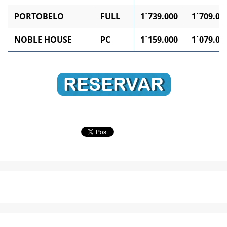
PORTOBELO
FULL
1´739.000
1´709.00
NOBLE HOUSE
PC
1´159.000
1´079.00