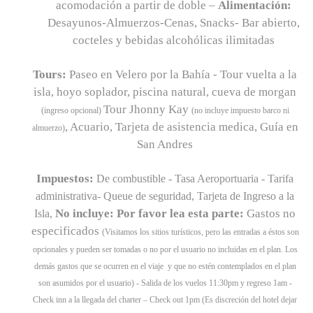
acomodación a partir de doble –
Alimentación:
Desayunos-Almuerzos-Cenas, Snacks- Bar abierto,
cocteles y bebidas alcohólicas ilimitadas
Tours:
Paseo en Velero por la Bahía - Tour vuelta a la
isla, hoyo soplador, piscina natural, cueva de morgan
Tour Jhonny Kay
(ingreso opcional)
(no incluye impuesto barco ni
, Acuario, Tarjeta de asistencia medica, Guía en
almuerzo)
San Andres
Impuestos:
De combustible - Tasa Aeroportuaria - Tarifa
administrativa- Queue de seguridad, Tarjeta de Ingreso a la
No incluye: Por favor lea esta parte:
Gastos no
Isla,
especificados
(Visitamos los sitios turísticos, pero las entradas a éstos son
opcionales y pueden ser tomadas o no por el usuario no incluidas en el plan. Los
demás gastos que se ocurren en el viaje
y que no estén contemplados en el plan
son asumidos por el usuario) - Salida de los vuelos 11:30pm y regreso 1am -
Check inn a la llegada del charter – Check out 1pm (Es discreción del hotel dejar