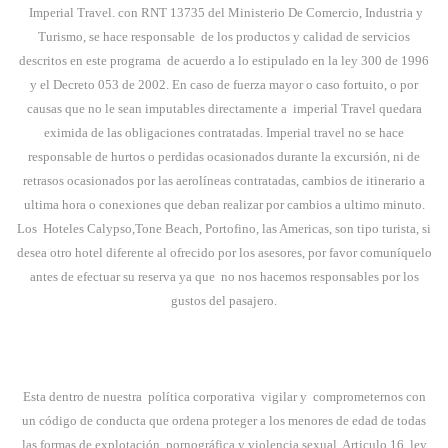
Imperial Travel. con RNT 13735 del Ministerio De Comercio, Industria y
Turismo, se hace responsable
de los productos y calidad de servicios
descritos en este programa
de acuerdo a lo estipulado en la ley 300 de 1996
y el Decreto 053 de 2002. En caso de fuerza mayor o caso fortuito, o por
causas que no le sean imputables directamente a
imperial Travel quedara
eximida de las obligaciones contratadas. Imperial travel no se hace
responsable de hurtos o perdidas ocasionados durante la excursión, ni de
retrasos ocasionados por las aerolíneas contratadas, cambios de itinerario a
ultima hora o conexiones que deban realizar por cambios a ultimo minuto.
Los
Hoteles Calypso,Tone Beach, Portofino, las Americas, son tipo turista, si
desea otro hotel diferente al ofrecido por los asesores, por favor comuníquelo
antes de efectuar su reserva ya que
no nos hacemos responsables por los
gustos del pasajero.
Esta dentro de nuestra
política corporativa
vigilar y
comprometernos con
un código de conducta que ordena proteger a los menores de edad de todas
las formas de explotación, pornográfica y violencia sexual. Articulo 16, ley