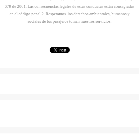
679 de 2001. Las consecuencias legales de estas conductas están consagradas
en el código penal 2. Respetamos
los derechos ambientales, humanos y
sociales de los pasajeros toman nuestros servicios.