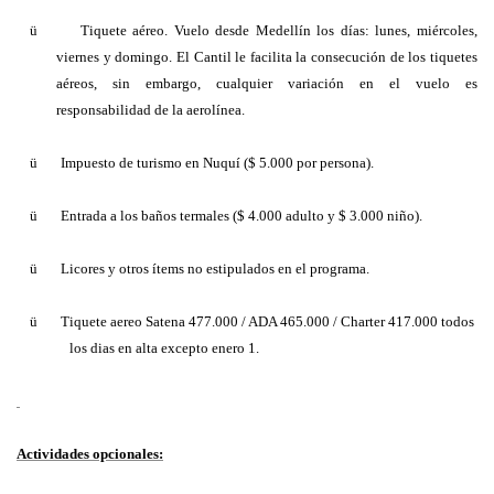
ü
Tiquete aéreo. Vuelo desde Medellín los días: lunes, miércoles,
viernes y domingo. El Cantil le facilita la consecución de los tiquetes
aéreos, sin embargo, cualquier variación en el vuelo es
responsabilidad de la aerolínea.
ü
Impuesto de turismo en Nuquí ($ 5.000 por persona).
ü
Entrada a los baños termales ($ 4.000 adulto y $ 3.000 niño).
ü
Licores y otros ítems no estipulados en el programa.
ü
Tiquete aereo Satena 477.000 / ADA 465.000 / Charter 417.000 todos
los dias en alta excepto enero 1.
Actividades opcionales: