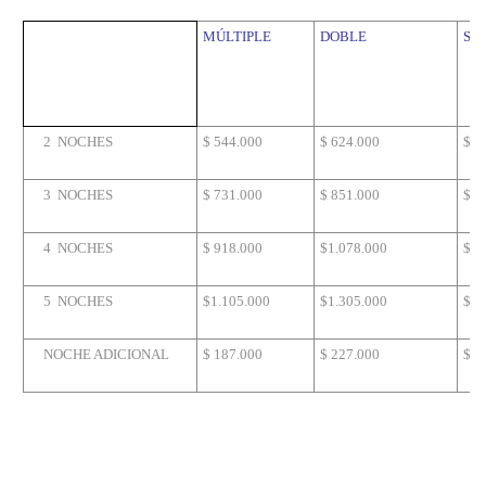
MÚLTIPLE
DOBLE
SE
2
NOCHES
$ 544.000
$ 624.000
$ 7
3
NOCHES
$ 731.000
$ 851.000
$1.
4
NOCHES
$ 918.000
$1.078.000
$1.
5
NOCHES
$1.105.000
$1.305.000
$ 1
NOCHE ADICIONAL
$ 187.000
$ 227.000
$ 2