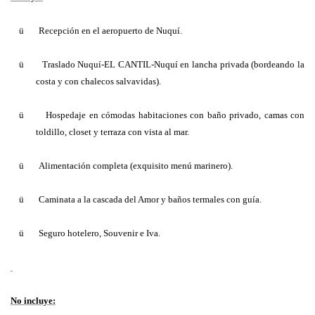
ü
Recepción en el aeropuerto de Nuquí.
ü
Traslado Nuquí-EL CANTIL-Nuquí en lancha privada (bordeando la
costa y con chalecos salvavidas).
ü
Hospedaje en cómodas habitaciones con baño privado, camas con
toldillo, closet y terraza con vista al mar.
ü
Alimentación completa (exquisito menú marinero).
ü
Caminata a la cascada del Amor y baños termales con guía.
ü
Seguro hotelero, Souvenir e Iva.
No incluye: