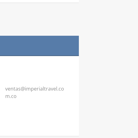
ventas@i
mperialt
ravel.co
m.co