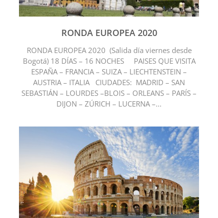
RONDA EUROPEA 2020
RONDA EUROPEA 2020 (Salida día viernes desde
Bogotá) 18 DÍAS – 16 NOCHES PAISES QUE VISITA
ESPAÑA – FRANCIA – SUIZA – LIECHTENSTEIN –
AUSTRIA – ITALIA CIUDADES: MADRID – SAN
SEBASTIÁN – LOURDES –BLOIS – ORLEANS – PARÍS –
DIJON – ZÚRICH – LUCERNA –...