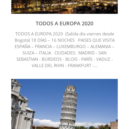
TODOS A EUROPA 2020
TODOS A EUROPA 2020 (Salida día viernes desde
Bogotá) 18 DÍAS – 16 NOCHES PAISES QUE VISITA
ESPAÑA – FRANCIA – LUXEMBURGO – ALEMANIA –
SUIZA – ITALIA CIUDADES: MADRID - SAN
SEBASTIAN - BURDEOS - BLOIS - PARÍS - VADUZ -
VALLE DEL RHIN - FRANKFURT -...