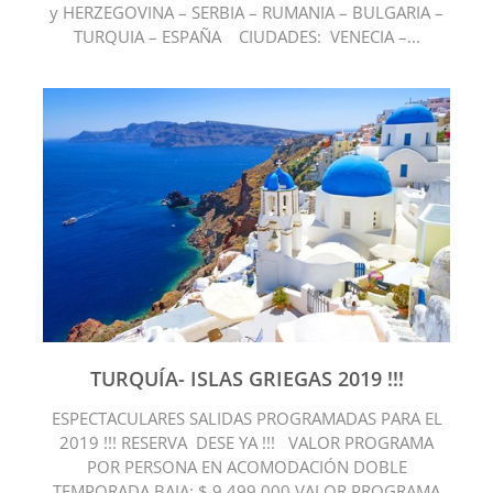
y HERZEGOVINA – SERBIA – RUMANIA – BULGARIA –
TURQUIA – ESPAÑA CIUDADES: VENECIA –...
TURQUÍA- ISLAS GRIEGAS 2019 !!!
ESPECTACULARES SALIDAS PROGRAMADAS PARA EL
2019 !!! RESERVA DESE YA !!! VALOR PROGRAMA
POR PERSONA EN ACOMODACIÓN DOBLE
TEMPORADA BAJA: $ 9.499.000 VALOR PROGRAMA