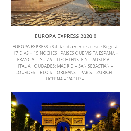
EUROPA EXPRESS 2020 !!
EUROPA EXPRESS (Salidas día viernes desde Bogotá)
17 DÍAS – 15 NOCHES PAISES QUE VISITA ESPAÑA –
FRANCIA – SUIZA – LIECHTENSTEIN – AUSTRIA –
ITALIA CIUDADES: MADRID – SAN SEBASTIAN –
LOURDES – BLOIS – ORLÉANS – PARÍS – ZURICH –
LUCERNA – VADUZ–...