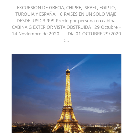
EXCURSION DE GRECIA, CHIPRE, ISRAEL, EGIPTO,
TURQUIA Y ESPAÑA. 6 PAISES EN UN SOLO VIAJE.
DESDE USD 3.999 Precio por persona en cabina
CABINA G EXTERIOR VISTA OBSTRUIDA 29 Octubre –
14 Noviembre de 2020 Dìa 01 OCTUBRE 29/2020
:...